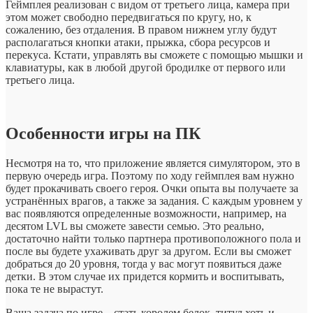
Геймплея реализован с видом от третьего лица, камера при
этом может свободно передвигаться по кругу, но, к
сожалению, без отдаления. В правом нижнем углу будут
располагаться кнопки атаки, прыжка, сбора ресурсов и
перекуса. Кстати, управлять вы сможете с помощью мышки и
клавиатуры, как в любой другой бродилке от первого или
третьего лица.
Особенности игры на ПК
Несмотря на то, что приложение является симулятором, это в
первую очередь игра. Поэтому по ходу геймплея вам нужно
будет прокачивать своего героя. Очки опыта вы получаете за
устранённых врагов, а также за задания. С каждым уровнем у
вас появляются определенные возможности, например, на
десятом LVL вы сможете завести семью. Это реально,
достаточно найти только партнера противоположного пола и
после вы будете ухаживать друг за другом. Если вы сможет
добраться до 20 уровня, тогда у вас могут появиться даже
детки. В этом случае их придется кормить и воспитывать,
пока те не вырастут.
Ваша задача по игре – стать королем белок, титул хоть и