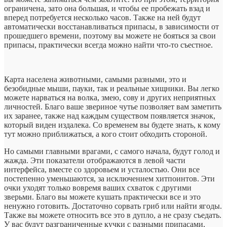
ограничена, зато она большая, и чтобы ее пробежать взад и
вперед потребуется несколько часов. Также на ней будут
автоматически восстанавливаться припасы, в зависимости от
прошедшего времени, поэтому вы можете не бояться за свои
припасы, практически всегда можно найти что-то съестное.
Карта населена животными, самыми разными, это и
безобидные мыши, пауки, так и реальные хищники. Вы легко
можете нарваться на волка, змею, сову и других неприятных
личностей. Благо ваше звериное чутье позволяет вам заметить
их заранее, также над каждым существом появляется значок,
который виден издалека. Со временем вы будете знать, к кому
тут можно приближаться, а кого стоит обходить стороной.
Но самыми главными врагами, с самого начала, будут голод и
жажда. Эти показатели отображаются в левой части
интерфейса, вместе со здоровьем и усталостью. Они все
постепенно уменьшаются, за исключением хитпоинтов. Эти
очки уходят только вовремя ваших схваток с другими
зверьми. Благо вы можете кушать практически все и это
ненужно готовить. Достаточно сорвать гриб или найти ягоды.
Также вы можете относить все это в дупло, а не сразу съедать.
У вас будут разграниченные кучки с разными припасами,