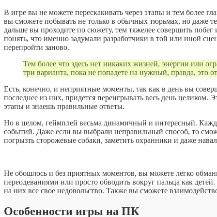
В игре вы не можете перескакивать через этапы и тем более гл
вы сможете побывать не только в обычных тюрьмах, но даже тех
дальше вы проходите по сюжету, тем тяжелее совершить побег
понять, что именно задумали разработчики в той или иной сцен
перепройти заново.
Тем более что здесь нет никаких жизней, энергии или ог
три варианта, пока не попадете на нужный, правда, это 
Есть, конечно, и неприятные моменты, так как в день вы совер
последнее из них, придется переигрывать весь день целиком. Э
этапы и знаешь правильные ответы.
Но в целом, геймплей весьма динамичный и интересный. Кажда
событий. Даже если вы выбрали неправильный способ, то сможе
погрызть сторожевые собаки, заметить охранники и даже навал
Не обошлось и без приятных моментов, вы можете легко обманы
переодеваниями или просто обводить вокруг пальца как детей
на них все свое недовольство. Также вы сможете взаимодейст
Особенности игры на ПК