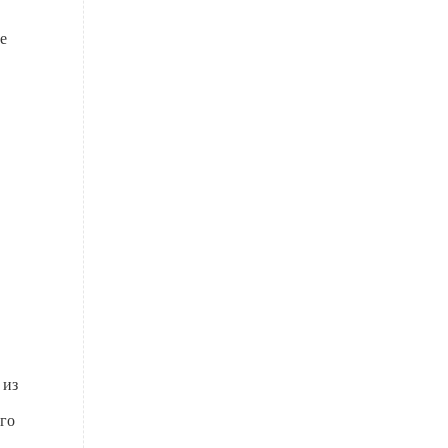
е
 из
его