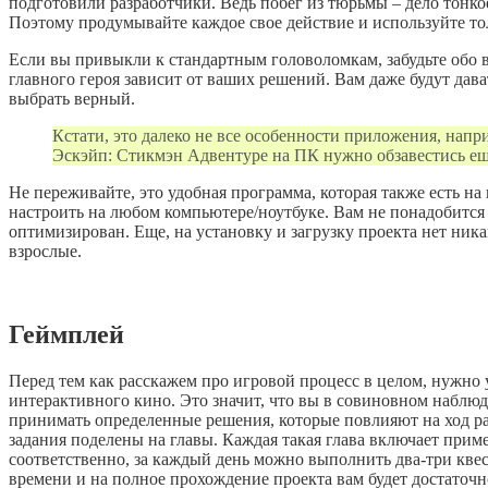
подготовили разработчики. Ведь побег из тюрьмы – дело тонко
Поэтому продумывайте каждое свое действие и используйте т
Если вы привыкли к стандартным головоломкам, забудьте обо вс
главного героя зависит от ваших решений. Вам даже будут дав
выбрать верный.
Кстати, это далеко не все особенности приложения, напр
Эскэйп: Стикмэн Адвентуре на ПК нужно обзавестись ещ
Не переживайте, это удобная программа, которая также есть на
настроить на любом компьютере/ноутбуке. Вам не понадобится
оптимизирован. Еще, на установку и загрузку проекта нет ника
взрослые.
Геймплей
Перед тем как расскажем про игровой процесс в целом, нужно
интерактивного кино. Это значит, что вы в совиновном наблюда
принимать определенные решения, которые повлияют на ход раз
задания поделены на главы. Каждая такая глава включает приме
соответственно, за каждый день можно выполнить два-три квес
времени и на полное прохождение проекта вам будет достаточн