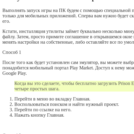
Выполнять запуск игры на ПК будем с помощью специальной пр
только для мобильных приложений. Сперва вам нужно будет ск
его.
Кстати, инсталляция утилиты займет буквально несколько мину
файлу. Затем, просто примите соглашение в открывшемся окне м
менять настройки на собственные, либо оставляйте все по умо
Способ 1
После того как будет установлен сам эмулятор, вы можете выбр
понадобится мобильный портал Play Market. Доступ к нему мож
Google Play.
Когда вы это сделаете, чтобы бесплатно загрузить Prison
четыре простых шага.
Перейти в меню во вкладку Главная.
Воспользоваться поиском и найти нужный проект.
Перейти по ссылке на него.
Нажать кнопку Главная.