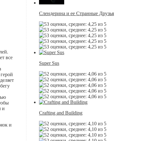
Слендерина и ее Странные Друзья
лей.
ет все
Super Sus
в
 герой
зделяет
обегу
тью
тобы
я и
Crafting and Building
мок и