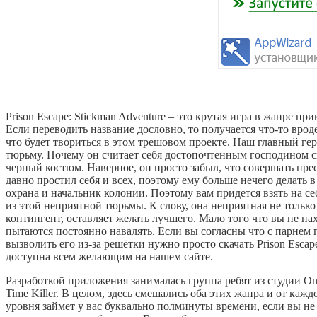
Prison Escape: Stickman Adventure – это крутая игра в жанре п
Если переводить название дословно, то получается что-то вро
что будет твориться в этом трешовом проекте. Наш главный ге
тюрьму. Почему он считает себя достопочтенным господином сп
черный костюм. Наверное, он просто забыл, что совершать прес
давно простил себя и всех, поэтому ему больше нечего делать в
охрана и начальник колонии. Поэтому вам придется взять на с
из этой неприятной тюрьмы. К слову, она неприятная не тольк
контингент, оставляет желать лучшего. Мало того что вы не на
пытаются постоянно навалять. Если вы согласны что с парнем 
вызволить его из-за решётки нужно просто скачать Prison Escap
доступна всем желающим на нашем сайте.
Разработкой приложения занималась группа ребят из студии O
Time Killer. В целом, здесь смешались оба этих жанра и от каж
уровня займет у вас буквально полминуты времени, если вы не 