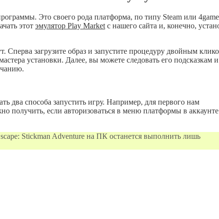
ограммы. Это своего рода платформа, по типу Steam или 4game
ачать этот
эмулятор Play Market
с нашего сайта и, конечно, устан
т. Сперва загрузите образ и запустите процедуру двойным клик
астера установки. Далее, вы можете следовать его подсказкам и
лчанию.
ать два способа запустить игру. Например, для первого нам
но получить, если авторизоваться в меню платформы в аккаунте
 Escape: Stickman Adventure на ПК останется выполнить лишь