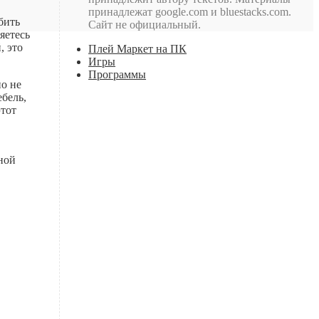
принадлежат google.com и bluestacks.com.
бить
Сайт не официальный.
яетесь
, это
Плей Маркет на ПК
Игры
Программы
но не
ебель,
этот
ной