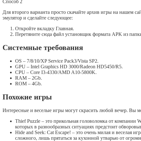
Способ 2
Для второго варианта просто скачайте архив игры на нашем са
эмулятор и сделайте следующее:
Откройте вкладку Главная.
Перетяните сюда файл установщик формата APK из папк
Системные требования
OS – 7/8/10/XP Service Pack3/Vista SP2.
GPU – Intel Graphics HD 3000/Radeon HD5450/R5.
CPU – Core I3-4330/AMD A10-5800K.
RAM – 2Gb.
ROM – 4Gb.
Похожие игры
Интересные и веселые игры могут скрасить любой вечер. Вы м
Thief Puzzle – это прикольная головоломка от компани
которых в разнообразных ситуациях предстоит обворовы
Hide and Seek: Cat Escape! – это очень милая и веселая и
сложного, лишь прятаться за кухонной утварью от огром