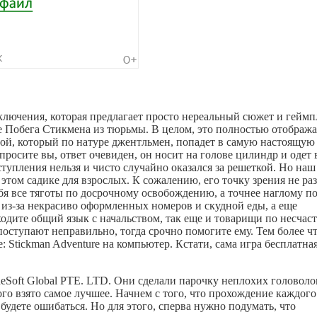
риключения, которая предлагает просто нереальный сюжет и геймп
де Побега Стикмена из тюрьмы. В целом, это полностью отобража
рой, который по натуре джентльмен, попадет в самую настоящую
росите вы, ответ очевиден, он носит на голове цилиндр и одет 
тупления нельзя и чисто случайно оказался за решеткой. Но наш
 этом садике для взрослых. К сожалению, его точку зрения не ра
ебя все тяготы по досрочному освобождению, а точнее наглому п
о из-за некрасиво оформленных номеров и скудной еды, а еще
ходите общий язык с начальством, так еще и товарищи по несчас
поступают неправильно, тогда срочно помогите ему. Тем более ч
e: Stickman Adventure на компьютер. Кстати, сама игра бесплатна
neSoft Global PTE. LTD. Они сделали парочку неплохих головоло
дого взято самое лучшее. Начнем с того, что прохождение каждого
будете ошибаться. Но для этого, сперва нужно подумать, что