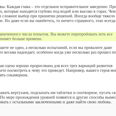
авы. Каждая глава – это отдельное исправительное заведение. Пр
, которые находятся глубоко под водой или высоко в горах. Чем
 и сложнее выбор при принятии решений. Иногда вообще тяжело
е. Но даже если вы ошибетесь, то ничего страшного, этап всегд
раниченного числа попыток. Вы можете перепробовать хоть все
отнимет больше времени.
шаете не одно, а несколько испытаний, если вы провалите даже
то весьма надоедает, особенно когда уже несколько раз прошел п
я сцена хорошо прорисована для всех трех вариаций развития
те посмотреть к чему это приведет. Например, вашего героя мо
ять сокамерник.
вать вертухаев, подсыпать им таблетки и снотворное, пугать с
. По мере прохождения уровней появятся и другие способы выме
вовать с остальными заключенными и даже найти свою любовь.