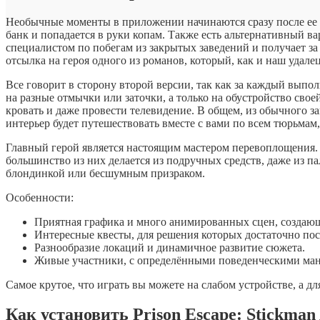
Необычные моменты в приложении начинаются сразу после ее з
банк и попадается в руки копам. Также есть альтернативный вар
специалистом по побегам из закрытых заведений и получает за
отсылка на героя одного из романов, который, как и наш удал
Все говорит в сторону второй версии, так как за каждый выпо
на разные отмычки или заточки, а только на обустройство сво
кровать и даже провести телевидение. В общем, из обычного з
интерьер будет путешествовать вместе с вами по всем тюрьмам,
Главный герой является настоящим мастером перевоплощения.
большинство из них делается из подручных средств, даже из п
блондинкой или бесшумным призраком.
Особенности:
Приятная графика и много анимированных сцен, создаю
Интересные квесты, для решения которых достаточно пос
Разнообразие локаций и динамичное развитие сюжета.
Живые участники, с определёнными поведенческими ман
Самое крутое, что играть вы можете на слабом устройстве, а д
Как установить Prison Escape: Stickman