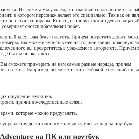
апуска. Из сюжета мы узнаем, что главный герой пытается огра
иант, в котором персонаж делает это специально. Так как он явл
 это неплохие гонорары. Кстати, его зовут Люпин девятнадцатый
ец совершает сногсшибательный побег.
лненный квест вам будут платить. Причем потратить деньги мож
ей камеры. Вы можете купить в нее настоящие ковры, красивую м
аключенного вы превратитесь в уважаемого авторитета. Причем 
 где бы вы не оказались.
 Вы сможете примерить на нем самые разные наряды, причем
алок и веток. Например, вы можете стать собакой, сногсшибатель
щих ощущение мультика.
троить причинно-следственные связи.
ерами, которые можно предугадать.
ля управления достаточно иметь мышку или тачпад на ноутбуке.
 Adventure на ПК или ноутбук