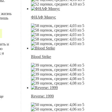
ны.
з жизнь
ФНАФ Минус
 лишь
ить и
шо
к и
Blood Strike
Reverse: 1999
ще