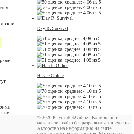
ичем
а можно
Day R: Survival
ервые
Hassle Online
гут
воими
стить
© 2026 Playmarket.Online · Копирование
материалов сайта без разрешения запрещено
Авторство на информацию на сайте
принадлежит автору текстов. Материалы