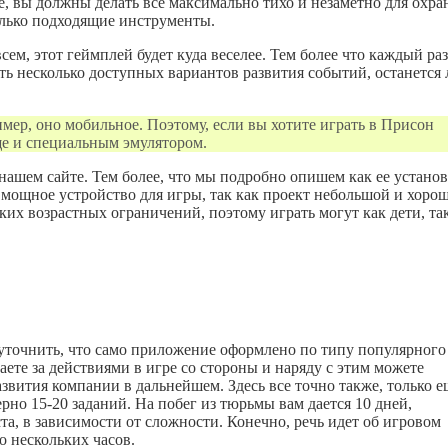
е, вы должны делать все максимально тихо и незаметно для охра
олько подходящие инструменты.
ем, этот геймплей будет куда веселее. Тем более что каждый ра
ать несколько доступных вариантов развития событий, останется
имер, оно мобильное. Поэтому, если вы хотите играть в Присон
е и специальным эмулятором.
 нашем сайте. Тем более, что мы подробно опишем как ее установ
 мощное устройство для игры, так как проект небольшой и хоро
ких возрастных ограничений, поэтому играть могут как дети, та
 уточнить, что само приложение оформлено по типу популярного
ете за действиями в игре со стороны и наряду с этим можете
вития компании в дальнейшем. Здесь все точно также, только е
рно 15-20 заданий. На побег из тюрьмы вам дается 10 дней,
та, в зависимости от сложности. Конечно, речь идет об игровом
о нескольких часов.