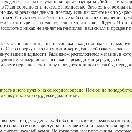
 тех денег, что вы получаете во время раунда за убийства и кото
у в Главное меню они исчезают полностью. Зато есть огромный 
о же, за реальные деньги, поэтому если вы хотите как-то украс
ваться. Есть конечно и бесплатные кейсы, для их получения нуж
м экземпляре раз в неделю, если заходить каждый день. Но то, 
 абсолютно никак не влияет на геймплей, ваш скилл и процент п
идом от первого лица, от персонажа в кадр попадают только рук
. Слева вверху находится мини-карта, где отображается часть
адиус вашей видимости. Рядышком расположился магазин, в кото
видите таймер, он отсчитывает время до конца раунда, есть
ы можете переключать. Снизу находятся кнопки стрельбы, перед
играть в него нужно на сенсорном экране. Нам он не понадобитс
мышку и клавиатуру, даже джойстики.
ова речь пойдет о деньгах. Чтобы играть во все режимы или пол
 то она сразу и вся доступна, покупается или выдается во время
 сыграть каждый раунд. Но когда речь идет про скины, которые