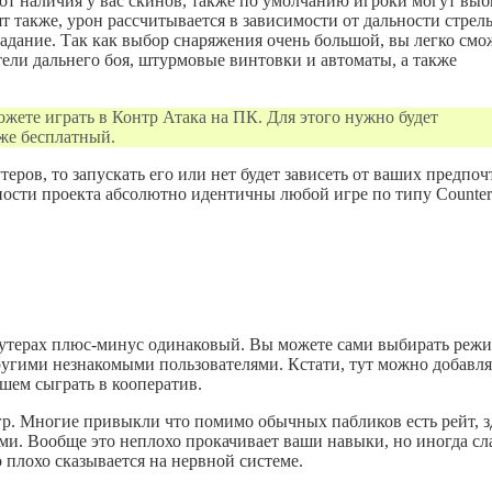
и от наличия у вас скинов, также по умолчанию игроки могут выб
т также, урон рассчитывается в зависимости от дальности стрел
падание. Так как выбор снаряжения очень большой, вы легко смо
тели дальнего боя, штурмовые винтовки и автоматы, а также
жете играть в Контр Атака на ПК. Для этого нужно будет
кже бесплатный.
ров, то запускать его или нет будет зависеть от ваших предпо
сти проекта абсолютно идентичны любой игре по типу Counter S
х шутерах плюс-минус одинаковый. Вы можете сами выбирать реж
другими незнакомыми пользователями. Кстати, тут можно добавля
шем сыграть в кооператив.
гр. Многие привыкли что помимо обычных пабликов есть рейт, з
ми. Вообще это неплохо прокачивает ваши навыки, но иногда сл
 плохо сказывается на нервной системе.