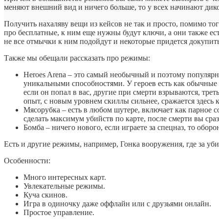
меняют внешний вид и ничего больше, то у всех начинают дико 
Получить нахаляву вещи из кейсов не так и просто, помимо того
про бесплатные, к ним еще нужны будут ключи, а они также ест
не все отмычки к ним подойдут и некоторые придется докупить
Также мы обещали рассказать про режимы:
Heroes Arena – это самый необычный и поэтому популярны
уникальными способностями. У героев есть как обычные с
если он попал в вас, другие при смерти взрываются, тре
опыт, с новым уровнем скиллы сильнее, сражается здесь к
Мясорубка – есть в любом шутере, включает как парное со
сделать максимум убийств по карте, после смерти вы сраз
Бомба – ничего нового, если играете за спецназ, то оборон
Есть и другие режимы, например, Гонка вооружения, где за уби
Особенности:
Много интересных карт.
Увлекательные режимы.
Куча скинов.
Игра в одиночку даже оффлайн или с друзьями онлайн.
Простое управление.