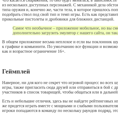
Что касается снаряжения, то оно будет меняться, в зависимост
из нескольких доступных персонажей. С механикой дела обстоя
типа оружия и, конечно же, части тела, в которое пришлось по
подобрать ствол под свой тип и темп игры. Есть как представи
прикольные пистолеты и дробовики для ближних дистанций.
Самое что необычное – приложение мобильное, но вы смо
дополнительно загрузить эмулятор с нашего сайта, он та
В общем приложение весьма неплохое и если вы поклонник шуте
к графике и комьюнити. По умолчанию все функции и возможно
как и возрастное ограничение 16+.
Геймплей
Наверное, ни для кого не секрет что игровой процесс во все
игры, также пригласить сюда друзей или отправиться в бой с 
участников в список товарищей, чтобы общаться или в дальней
Есть и небольшие отличия, здесь вы не найдете рейтинговых и
же придется играть вместе с мощными и слабыми пользователя
игроки попадаются в команду по нескольку раундов подряд, это