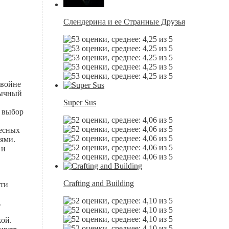
Слендерина и ее Странные Друзья
 войне
бычный
Super Sus
й выбор
ресных
тями.
 и
Crafting and Building
яти
.
жой.