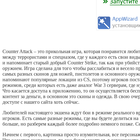
Counter Attack – это прикольная игра, которая понравится люб
между террористами и спецназом, где у каждого есть свои вид
и напоминает старый добрый Counter Strike, так как при убий
оружием. Игра сделана для того чтобы расслабиться и весело 
самых разных скинов для ножей, пистолетов и основного оруж
напоминают популярные локации из CS, поэтому игроков пост
режимов, среди которых есть даже аналог War 3 серверам, где
Что касается доступа к приложению, то он осуществляется бесп
контент за деньги, в основном это скины и одежда. В свою оче
доступе с нашего сайта хоть сейчас.
Любителей настоящего экшена ждут бои в режиме реального вр
игроков. Есть самые разные режимы, где вы будете делиться н
больше, но разберем каждый более подробно немного позже. Се
Начнем с первого, картинка просто изумительная, все персонаж