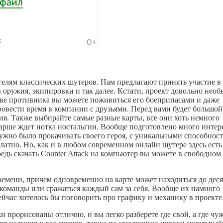
ителям классических шутеров. Нам предлагают принять участие в
ы оружия, экипировки и так далее. Кстати, проект довольно нео
стве противника вы можете поживиться его боеприпасами и даже
провести время в компании с друзьями. Перед вами будет большо
ия. Также выбирайте самые разные карты, все они хоть немного
арше ждет нотка ностальгии. Вообще подготовлено много инте
 нужно было прокачивать своего героя, с уникальными способнос
латно. Но, как и в любом современном онлайн шутере здесь есть
редь скачать Counter Attack на компьютер вы можете в свободном
емени, причем одновременно на карте может находиться до дес
а команды или сражаться каждый сам за себя. Вообще их намного
йчас хотелось бы поговорить про графику и механику в проекте
и прорисованы отлично, и вы легко разберете где свой, а где чу