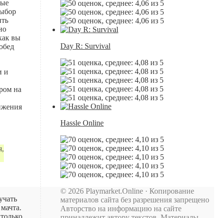
рые
выбор
ить
но
как вы
Day R: Survival
обед
и и
ром на
вижения
Hassle Online
я,
© 2026 Playmarket.Online · Копирование
учать
материалов сайта без разрешения запрещено
 мачта.
Авторство на информацию на сайте
 только
принадлежит автору текстов. Материалы