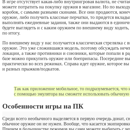
В игре отсутствует какая-либо внутриигровая валюта, не считая
можете потратить на покупку оружия в магазине. Но по выход
коробок, с самыми разными скинами. Все они продаются, конечн
оружие, либо получить классные перчатки, то придется вклады
выполнять ежедневные задания, также они выдаются в единично
будете выглядеть и с каким оружием по внешнему виду ходить,
по итогу.
По внешнему виду у нас получается классическая стрелялка с в
оружие. Это уже сложившаяся модель, поэтому обсуждать нечего
локации, а также противники и союзники, которые попали в р
базе можно прикупить оружие или боеприпасы. Посередине вы у
практически во всех режимах. Справа идет оружие, которое в
и разных прыжков/подкатов.
Так как приложение мобильное, то подразумевается, что 
с помощью эмулятора вы сможете использовать обычную 
Особенности игры на ПК
Среди всего необычного выделяется в первую очередь донат, сн
обычное оружие он не нужен. Вообще, что касается экипировки,
Причем в большинстве режимов вы сами можете выбирать с чем