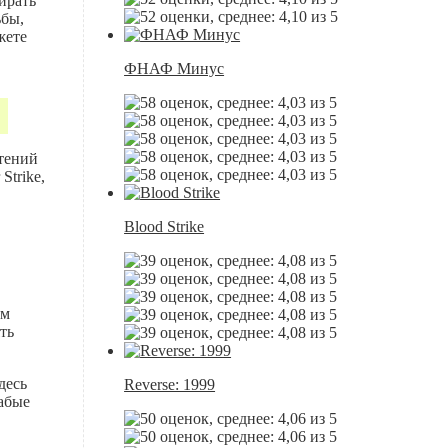
ирать
ьбы,
жете
ФНАФ Минус
чтений
trike,
Blood Strike
им
ть
десь
Reverse: 1999
абые